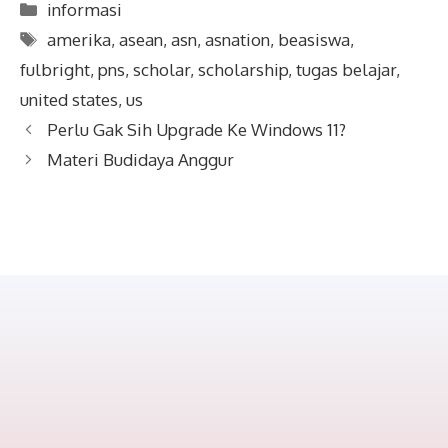
Categories
informasi
Tags
amerika
,
asean
,
asn
,
asnation
,
beasiswa
,
fulbright
,
pns
,
scholar
,
scholarship
,
tugas belajar
,
united states
,
us
Perlu Gak Sih Upgrade Ke Windows 11?
Materi Budidaya Anggur