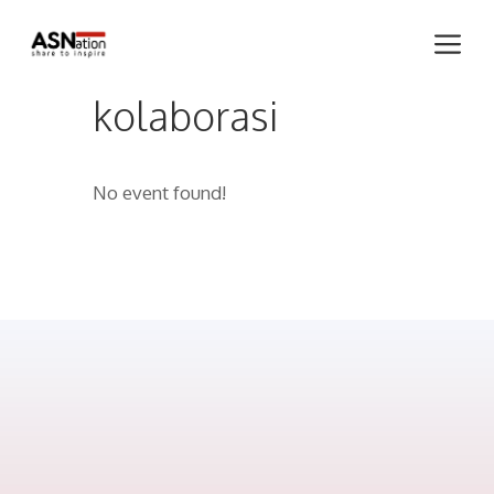
Skip
Me
to
content
kolaborasi
No event found!