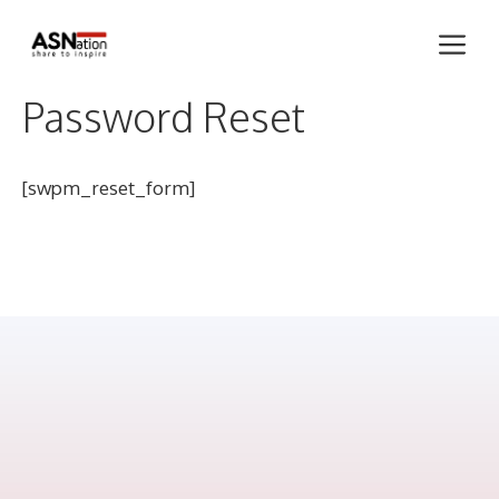
Skip
Me
to
content
Password Reset
[swpm_reset_form]