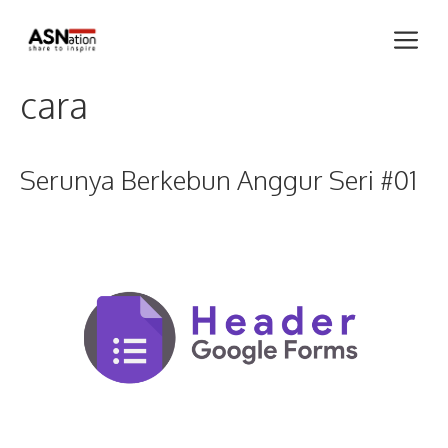
Skip
Me
to
content
cara
Serunya Berkebun Anggur Seri #01