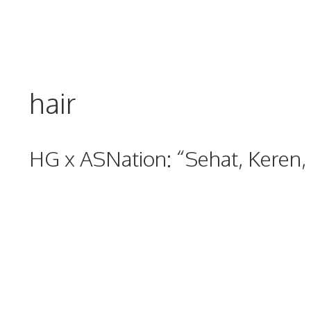
Skip
to
content
hair
HG x ASNation: “Sehat, Keren,