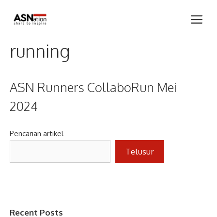
Skip
Me
to
content
running
ASN Runners CollaboRun Mei
2024
Pencarian artikel
Telusur
Recent Posts