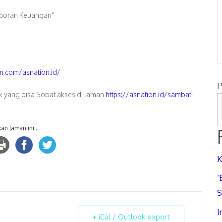
Laporan Keuangan”
m.com/asnation.id/
P
ak yang bisa Sobat akses di laman
https://asnation.id/sambat-
an laman ini...
K
‘
S
I
+ iCal / Outlook export