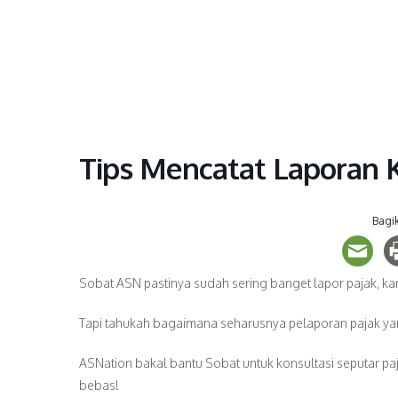
Skip
to
content
Tips Mencatat Laporan
Bagik
Sobat ASN pastinya sudah sering banget lapor pajak, ka
Tapi tahukah bagaimana seharusnya pelaporan pajak yang
ASNation bakal bantu Sobat untuk konsultasi seputar paja
bebas!