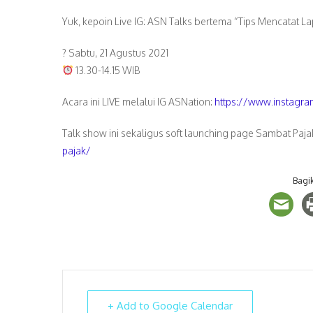
Yuk, kepoin Live IG: ASN Talks bertema “Tips Mencatat 
? Sabtu, 21 Agustus 2021
13.30-14.15 WIB
Acara ini LIVE melalui IG ASNation:
https://www.instagra
Talk show ini sekaligus soft launching page Sambat Paj
pajak/
Bagik
+ Add to Google Calendar