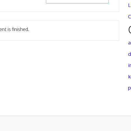
L
C
nt is finished.
a
d
i
k
p