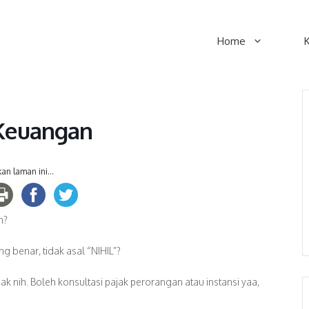
Home
 Keuangan
an laman ini...
n?
 benar, tidak asal “NIHIL”?
k nih. Boleh konsultasi pajak perorangan atau instansi yaa,