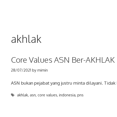
Skip
to
content
akhlak
Core Values ASN Ber-AKHLAK
28/07/2021
by
mimin
ASN bukan pejabat yang justru minta dilayani. Tidak 
Tags
akhlak
,
asn
,
core values
,
indonesia
,
pns