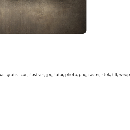
s
ar
,
gratis
,
icon
,
ilustrasi
,
jpg
,
latar
,
photo
,
png
,
raster
,
stok
,
tiff
,
web