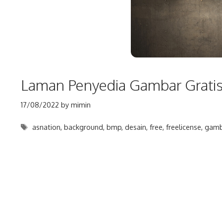
Laman Penyedia Gambar Grati
17/08/2022
by
mimin
Tags
asnation
,
background
,
bmp
,
desain
,
free
,
freelicense
,
gamb