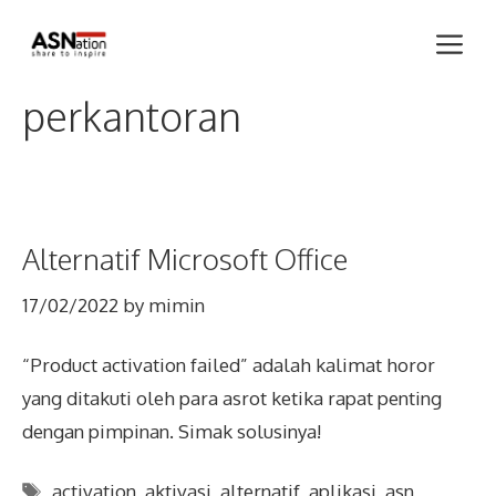
Skip
Me
to
content
perkantoran
Alternatif Microsoft Office
17/02/2022
by
mimin
“Product activation failed” adalah kalimat horor
yang ditakuti oleh para asrot ketika rapat penting
dengan pimpinan. Simak solusinya!
Tags
activation
,
aktivasi
,
alternatif
,
aplikasi
,
asn
,