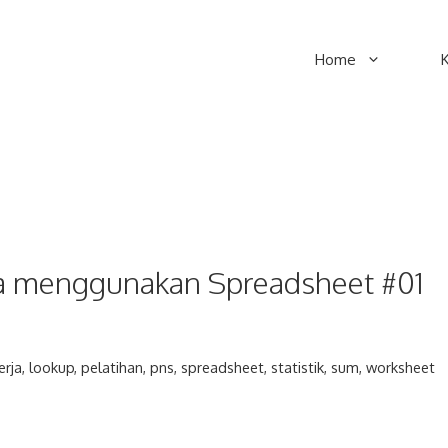
Home
a menggunakan Spreadsheet #01
erja
,
lookup
,
pelatihan
,
pns
,
spreadsheet
,
statistik
,
sum
,
worksheet