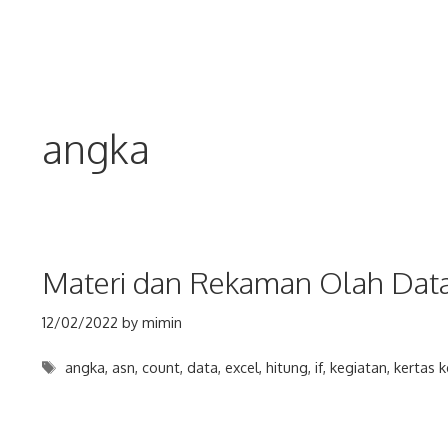
Skip
to
content
angka
Materi dan Rekaman Olah Dat
12/02/2022
by
mimin
Tags
angka
,
asn
,
count
,
data
,
excel
,
hitung
,
if
,
kegiatan
,
kertas k