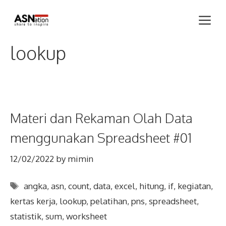
Skip
Me
to
content
lookup
Materi dan Rekaman Olah Data
menggunakan Spreadsheet #01
12/02/2022
by
mimin
Tags
angka
,
asn
,
count
,
data
,
excel
,
hitung
,
if
,
kegiatan
,
kertas kerja
,
lookup
,
pelatihan
,
pns
,
spreadsheet
,
statistik
,
sum
,
worksheet