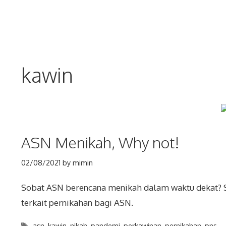
Skip
to
content
kawin
ASN Menikah, Why not!
02/08/2021
by
mimin
Sobat ASN berencana menikah dalam waktu dekat? Se
terkait pernikahan bagi ASN.
Tags
asn
,
kawin
,
nikah
,
pandemi
,
perkawinan
,
pernikahan
,
pns