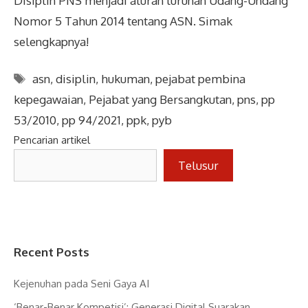
Disiplin PNS menjadi aturan turunan Udang-Undang
Nomor 5 Tahun 2014 tentang ASN. Simak
selengkapnya!
Tags
asn
,
disiplin
,
hukuman
,
pejabat pembina
kepegawaian
,
Pejabat yang Bersangkutan
,
pns
,
pp
53/2010
,
pp 94/2021
,
ppk
,
pyb
Pencarian artikel
Telusur
Recent Posts
Kejenuhan pada Seni Gaya AI
‘Benar-Benar Kompetisi’: Generasi Digital Suarakan