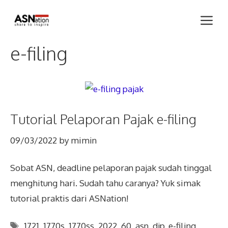
Skip
Me
to
content
e-filing
Tutorial Pelaporan Pajak e-filing
09/03/2022
by
mimin
Sobat ASN, deadline pelaporan pajak sudah tinggal
menghitung hari. Sudah tahu caranya? Yuk simak
tutorial praktis dari ASNation!
Tags
1721
,
1770s
,
1770ss
,
2022
,
60
,
asn
,
djp
,
e-filing
,