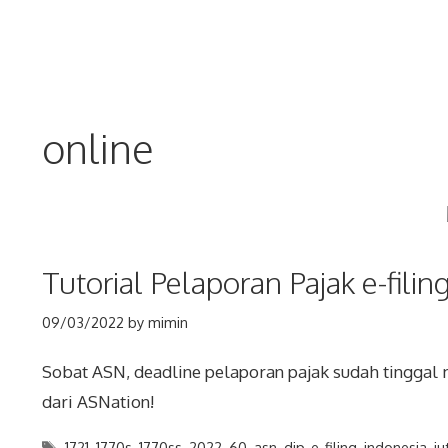
Skip
to
content
online
Tutorial Pelaporan Pajak e-filin
09/03/2022
by
mimin
Sobat ASN, deadline pelaporan pajak sudah tinggal m
dari ASNation!
Tags
1721
,
1770s
,
1770ss
,
2022
,
60
,
asn
,
djp
,
e-filing
,
indonesia
,
ju