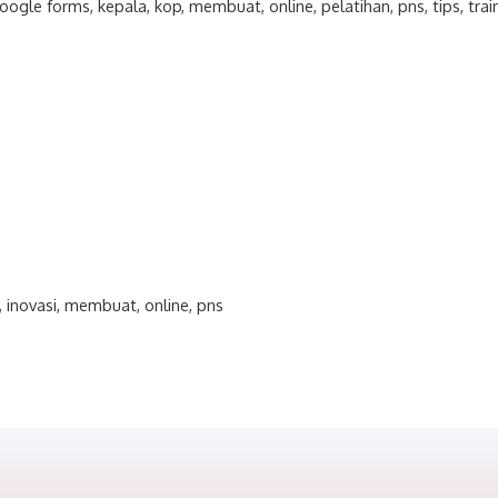
oogle forms
,
kepala
,
kop
,
membuat
,
online
,
pelatihan
,
pns
,
tips
,
trai
,
inovasi
,
membuat
,
online
,
pns