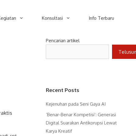
Kegiatan
Konsultasi
Info Terbaru
Pencarian artikel
Telusu
Recent Posts
Kejenuhan pada Seni Gaya AI
raktis
‘Benar-Benar Kompetisi’: Generasi
Digital Suarakan Antikorupsi Lewat
Karya Kreatif
badi
,
spt
,