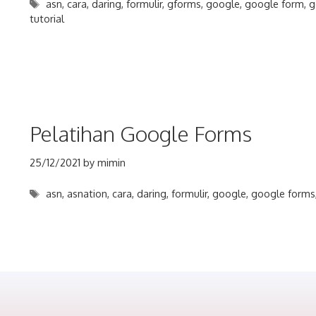
Tags
asn
,
cara
,
daring
,
formulir
,
gforms
,
google
,
google form
,
g
tutorial
Pelatihan Google Forms
25/12/2021
by
mimin
Tags
asn
,
asnation
,
cara
,
daring
,
formulir
,
google
,
google forms