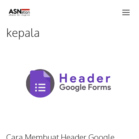
Skip
Me
to
content
kepala
Cara Membuat Header Google