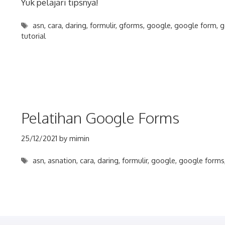
Yuk pelajari tipsnya!
Tags
asn
,
cara
,
daring
,
formulir
,
gforms
,
google
,
google form
,
g
tutorial
Pelatihan Google Forms
25/12/2021
by
mimin
Tags
asn
,
asnation
,
cara
,
daring
,
formulir
,
google
,
google forms