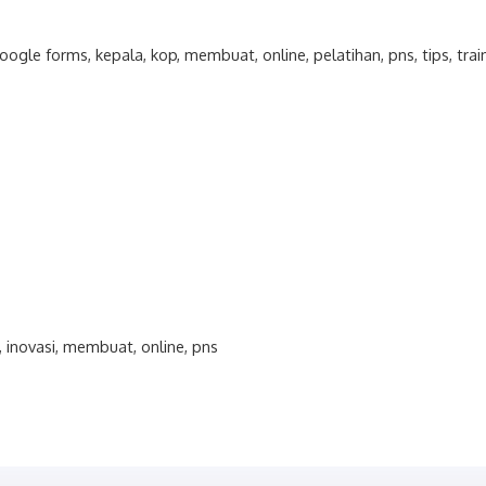
oogle forms
,
kepala
,
kop
,
membuat
,
online
,
pelatihan
,
pns
,
tips
,
trai
,
inovasi
,
membuat
,
online
,
pns