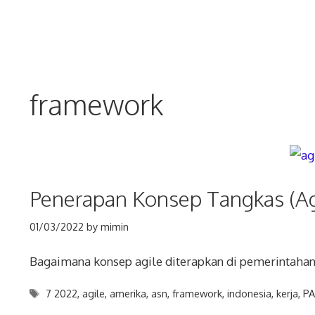
Skip
to
content
framework
Penerapan Konsep Tangkas (Agi
01/03/2022
by
mimin
Bagaimana konsep agile diterapkan di pemerintahan
Tags
7 2022
,
agile
,
amerika
,
asn
,
framework
,
indonesia
,
kerja
,
PA