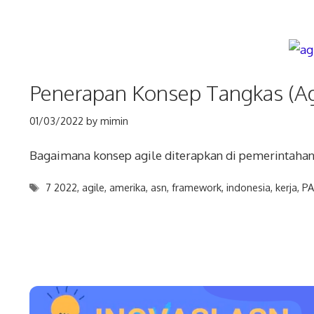
Penerapan Konsep Tangkas (Agi
01/03/2022
by
mimin
Bagaimana konsep agile diterapkan di pemerintahan
Tags
7 2022
,
agile
,
amerika
,
asn
,
framework
,
indonesia
,
kerja
,
PA