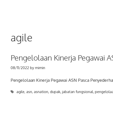
Skip
to
content
agile
Pengelolaan Kinerja Pegawai A
08/11/2022
by
mimin
Pengelolaan Kinerja Pegawai ASN Pasca Penyederha
Tags
agile
,
asn
,
asnation
,
dupak
,
jabatan fungsional
,
pengelolaa