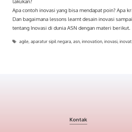
lakukan?
Apa contoh inovasi yang bisa mendapat poin? Apa kri
Dan bagaimana lessons learnt desain inovasi sampai 
tentang Inovasi di dunia ASN dengan materi berikut.
Tags
agile
,
aparatur sipil negara
,
asn
,
innovation
,
inovasi
,
inovat
Kontak