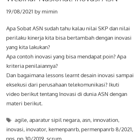
19/08/2021
by
mimin
Apa Sobat ASN sudah tahu kalau nilai SKP dan nilai
perilaku kinerja kita bisa bertambah dengan inovasi
yang kita lakukan?
Apa contoh inovasi yang bisa mendapat poin? Apa
kriteria penilaiannya?
Dan bagaimana lessons learnt desain inovasi sampai
eksekusi dari perusahaan telekomunikasi? Ikuti
video berikut tentang Inovasi di dunia ASN dengan
materi berikut.
Tags
agile
,
aparatur sipil negara
,
asn
,
innovation
,
inovasi
,
inovator
,
kemenpanrb
,
permenpanrb 8/2021
,
pns
,
pp 30/2019
,
scrum