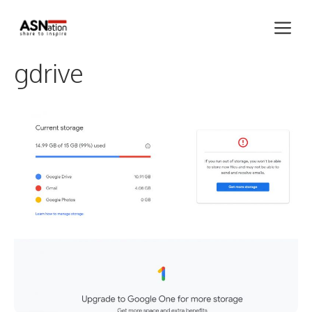
Skip
Me
to
content
gdrive