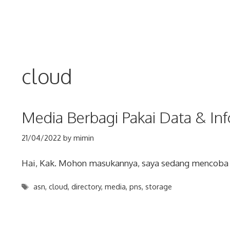
Skip
to
content
cloud
Media Berbagi Pakai Data & In
21/04/2022
by
mimin
Hai, Kak. Mohon masukannya, saya sedang mencoba
Tags
asn
,
cloud
,
directory
,
media
,
pns
,
storage