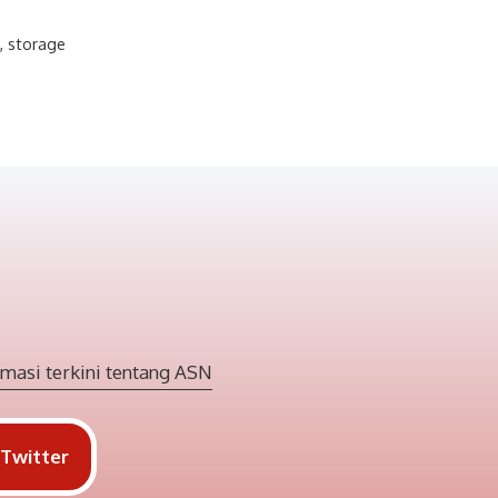
i
,
storage
masi terkini tentang ASN
Twitter