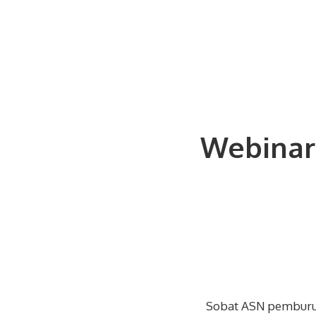
Skip
to
content
Webinar
Sobat ASN pemburu b