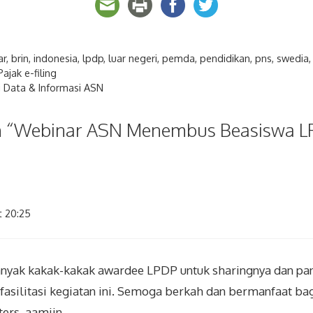
ar
,
brin
,
indonesia
,
lpdp
,
luar negeri
,
pemda
,
pendidikan
,
pns
,
swedia
ajak e-filing
i Data & Informasi ASN
on “Webinar ASN Menembus Beasiswa L
 20:25
nyak kakak-kakak awardee LPDP untuk sharingnya dan pan
asilitasi kegiatan ini. Semoga berkah dan bermanfaat ba
ers. aamiin.