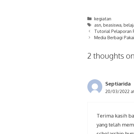
Categories
kegiatan
Tags
asn
,
beasiswa
,
belaj
Tutorial Pelaporan P
Media Berbagi Paka
2 thoughts 
Septiarida
20/03/2022 at
Terima kasih ba
yang telah memf
scholarship hunt