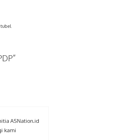
,
tubel
PDP”
itia ASNation.id
gi kami